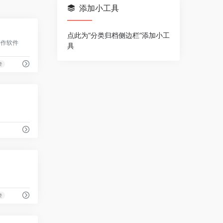
添加小工具
0
点此为“分类归档侧边栏”添加小工
制作软件
具
费
0
0
费
0