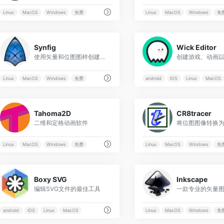
Linux
MacOS
Windows
免费
Linux
MacOS
Windows
免
0
Synfig
Wick Editor
使用矢量和位图图样创建电影品质的动画
Linux
MacOS
Windows
免费
android
IOS
Linux
MacOS
0
Tahoma2D
CR8tracer
二维和定格动画软件
Linux
MacOS
Windows
免费
Linux
MacOS
Windows
免
0
Boxy SVG
Inkscape
编辑SVG文件的最佳工具
一款专业的矢量
android
IOS
Linux
MacOS
Linux
MacOS
Windows
免