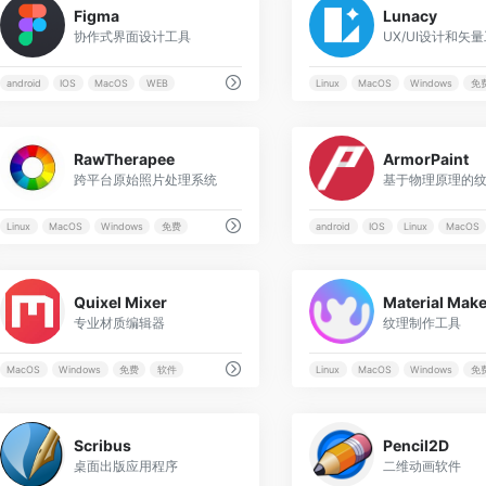
Figma
Lunacy
协作式界面设计工具
UX/UI设计和矢
android
IOS
MacOS
WEB
Linux
MacOS
Windows
免
0
RawTherapee
ArmorPaint
跨平台原始照片处理系统
Linux
MacOS
Windows
免费
android
IOS
Linux
MacOS
0
Quixel Mixer
Material Make
专业材质编辑器
纹理制作工具
MacOS
Windows
免费
软件
Linux
MacOS
Windows
免
0
Scribus
Pencil2D
桌面出版应用程序
二维动画软件