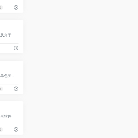
费
0
创建游戏、动画以及介于两者之间
0
将位图图像转换为单色矢量格式
费
0
图形软件
费