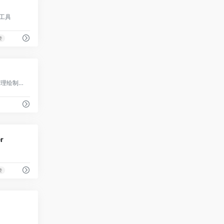
量工具
费
0
基于物理原理的纹理绘制软件
0
r
费
0