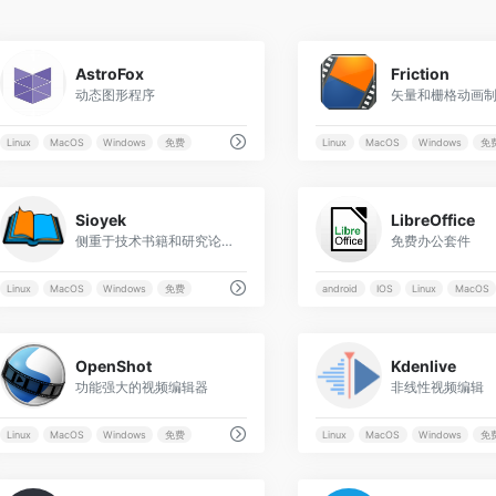
0
AstroFox
Friction
动态图形程序
矢量和栅格动画
Linux
MacOS
Windows
免费
Linux
MacOS
Windows
免
0
Sioyek
LibreOffice
侧重于技术书籍和研究论文的 PDF 阅读器
免费办公套件
Linux
MacOS
Windows
免费
android
IOS
Linux
MacOS
0
OpenShot
Kdenlive
功能强大的视频编辑器
非线性视频编辑
Linux
MacOS
Windows
免费
Linux
MacOS
Windows
免
0