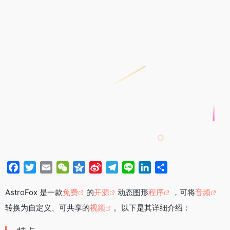
F
T
E
W
Q
S
T
L
L
分
a
w
m
e
z
i
e
i
i
享
c
i
a
C
o
n
l
n
n
AstroFox 是一款
免费
的
开源
动态图形
程序
，可将
音频
e
t
i
h
n
a
e
e
k
转换为自定义、可共享的
视频
。以下是其详细介绍：
b
t
l
a
e
W
g
e
o
e
t
e
r
d