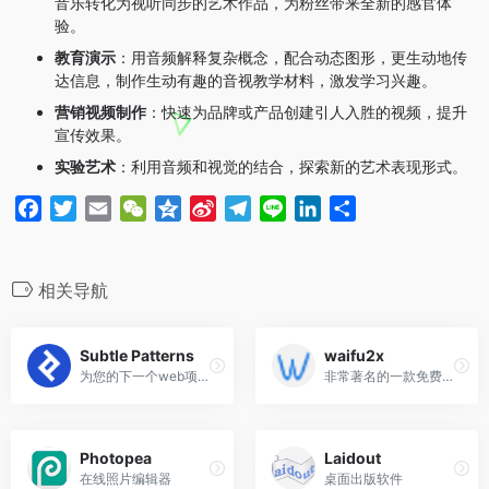
音乐转化为视听同步的艺术作品，为粉丝带来全新的感官体
验。
教育演示
：用音频解释复杂概念，配合动态图形，更生动地传
达信息，制作生动有趣的音视教学材料，激发学习兴趣。
营销视频制作
：快速为品牌或产品创建引人入胜的视频，提升
宣传效果。
实验艺术
：利用音频和视觉的结合，探索新的艺术表现形式。
F
T
E
W
Q
S
T
L
L
分
a
w
m
e
z
i
e
i
i
享
c
i
a
C
o
n
l
n
n
e
t
i
h
n
a
e
e
k
相关导航
b
t
l
a
e
W
g
e
o
e
t
e
r
d
Subtle Patterns
waifu2x
o
r
i
a
I
为您的下一个web项目提供免费纹理
非常著名的一款免费图片放大工具
k
b
m
n
o
Photopea
Laidout
在线照片编辑器
桌面出版软件