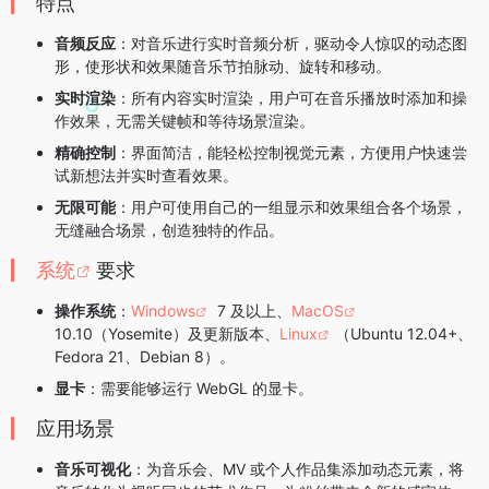
特点
o
r
i
a
I
音频反应
：对音乐进行实时音频分析，驱动令人惊叹的动态图
k
b
m
n
形，使形状和效果随音乐节拍脉动、旋转和移动。
o
实时渲染
：所有内容实时渲染，用户可在音乐播放时添加和操
作效果，无需关键帧和等待场景渲染。
精确控制
：界面简洁，能轻松控制视觉元素，方便用户快速尝
试新想法并实时查看效果。
无限可能
：用户可使用自己的一组显示和效果组合各个场景，
无缝融合场景，创造独特的作品。
系统
要求
操作系统
：
Windows
7 及以上、
MacOS
10.10（Yosemite）及更新版本、
Linux
（Ubuntu 12.04+、
Fedora 21、Debian 8）。
显卡
：需要能够运行 WebGL 的显卡。
应用场景
音乐可视化
：为音乐会、MV 或个人作品集添加动态元素，将