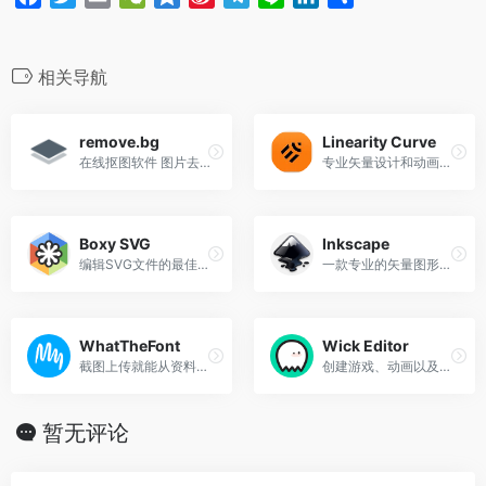
a
w
m
e
z
i
e
i
i
享
c
i
a
C
o
n
l
n
n
e
t
i
h
n
a
e
e
k
相关导航
b
t
l
a
e
W
g
e
o
e
t
e
r
d
remove.bg
Linearity Curve
o
r
i
a
I
在线抠图软件 图片去除背景
专业矢量设计和动画工具
k
b
m
n
o
Boxy SVG
Inkscape
编辑SVG文件的最佳工具
一款专业的矢量图形软件
WhatTheFont
Wick Editor
截图上传就能从资料库中找到最相近的
创建游戏、动画以及介于两者之间
暂无评论