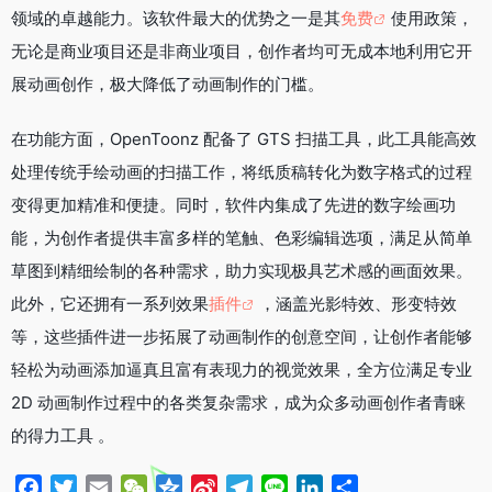
领域的卓越能力。该软件最大的优势之一是其
免费
使用政策，
o
r
i
a
I
k
b
m
n
无论是商业项目还是非商业项目，创作者均可无成本地利用它开
o
展动画创作，极大降低了动画制作的门槛。​
在功能方面，OpenToonz 配备了 GTS 扫描工具，此工具能高效
处理传统手绘动画的扫描工作，将纸质稿转化为数字格式的过程
变得更加精准和便捷。同时，软件内集成了先进的数字绘画功
能，为创作者提供丰富多样的笔触、色彩编辑选项，满足从简单
草图到精细绘制的各种需求，助力实现极具艺术感的画面效果。
此外，它还拥有一系列效果
插件
，涵盖光影特效、形变特效
等，这些插件进一步拓展了动画制作的创意空间，让创作者能够
轻松为动画添加逼真且富有表现力的视觉效果，全方位满足专业
2D 动画制作过程中的各类复杂需求，成为众多动画创作者青睐
的得力工具 。
F
T
E
W
Q
S
T
L
L
分