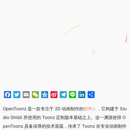
F
T
E
W
Q
S
T
L
L
分
a
w
m
e
z
i
e
i
i
享
c
i
a
C
o
n
l
n
n
OpenToonz 是一款专注于 2D 动画制作的
软件
，它构建于 Stu
e
t
i
h
n
a
e
e
k
dio Ghibli 所使用的 Toonz 定制版本基础之上。这一渊源使得 O
b
t
l
a
e
W
g
e
penToonz 具备深厚的技术底蕴，传承了 Toonz 在专业动画制作
o
e
t
e
r
d