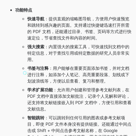
o
r
i
a
I
功能特点
k
b
m
n
快速导航
：提供直观的缩略图导航，方便用户快速预览
o
和跳转到感兴趣的页面。支持通过快捷键迅速打开所需
的 PDF 文档，还能通过目录、书签、页码等方式进行快
速定位，节省查找文件和内容的时间。
强大搜索
：内置强大的搜索工具，可快速找到文档中的
特定信息，对于查找引用或特定数据的研究人员非常实
用。
书签与注释
：用户能够在重要页面添加书签，并对文档
进行注释，如添加个人笔记、高亮重要段落、划线或下
划波浪线等，方便以后查看、复习和整理。
学术扩展功能
：允许用户创建和管理参考文献列表，在
PDF 文档中直接添加文献批注，记录个人见解和评论，
还支持将文献链接嵌入到 PDF 文档中，方便引用和查看
文献信息。
智能跳转
：可以跳转到任何引用的图表或参考文献项
目，即使 PDF 文件本身没有提供链接。还能通过中间点
击或 Shift + 中间点击参考文献名称，在 Google