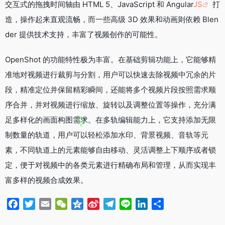
交互式的拖拽时间轴由 HTML 5、JavaScript 和 Angular
JS
打
造，操作起来直观流畅，而一些高级 3D 效果和动画则依赖 Blen
der 提供技术支持，丰富了视频创作的可能性。
OpenShot 的功能特性极为丰富。在基础剪辑功能上，它能够精
准地对视频进行裁剪与分割，用户可以快速去除视频中冗余的片
段，精准定位并保留精彩瞬间，还能将多个视频片段按照需求顺
序合并，并对视频进行缩放、旋转以及调整位置等操作，充分满
足多样化的画面构图需求。在多轨编辑能力上，它支持添加无限
制数量的轨道，用户可以轻松添加水印、背景视频、音轨等元
素，不同轨道上的元素能够自由移动、灵活调整上下顺序或者锁
定，便于对视频中的各类元素进行精确布局和管理，从而实现丰
富多样的视频合成效果。
F
T
E
W
Q
S
T
L
L
分
a
w
m
e
z
i
e
i
i
享