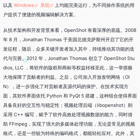
以及
Windows
系统
上均能完美运行，为不同操作系统的用
o
r
i
a
I
k
b
m
n
户提供了便捷的视频编辑解决方案。
o
从技术架构和开发背景来看，OpenShot 有着深厚的底蕴。2008
年 8 月，Jonathan Thomas 于美国北德克萨斯州开启了它的开
发征程，随后，众多关键开发者加入其中，持续推动其功能的迭
代与完善。2012 年，Jonathan Thomas 创立了 OpenShot Stu
dios, LLC ，将软件的版权和商标等权益转移至此，这一举措极
大地保障了贡献者的利益。之后，公司加入开放发明网络（OI
N），进一步强化了对贡献者及源代码的保护。在技术实现方
面，其软件界面依托 Python 和 PyQt 5 搭建，这种组合使得界面
具备良好的交互性与稳定性；视频处理后端（libopenshot）则
采用 C++ 编写，赋予了软件高效处理视频数据的能力，同时借
助 FFmpeg，实现了强大的多媒体处理功能，无论是常见的视频
格式，还是一些较为特殊的编码格式，都能轻松应对。此外，其