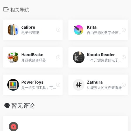
c
i
a
C
o
n
l
n
n
e
t
i
h
n
a
e
e
k
相关导航
b
t
l
a
e
W
g
e
o
e
t
e
r
d
calibre
Krita
o
r
i
a
I
电子书管理
自由开源的数字绘画软件
k
b
m
n
o
HandBrake
Koodo Reader
开源视频转码器
一个开源免费的电子书阅读器
PowerToys
Zathura
是一组实用工具，可帮助高级用户调整和简化其 Windows 体验，从而提高工作效率
功能强大的文档查看器
暂无评论