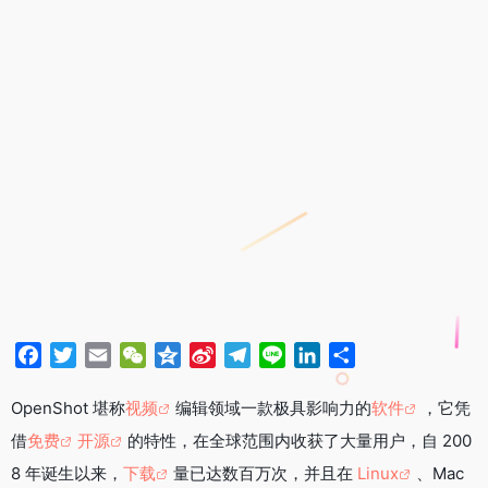
F
T
E
W
Q
S
T
L
L
分
a
w
m
e
z
i
e
i
i
享
c
i
a
C
o
n
l
n
n
OpenShot 堪称
视频
编辑领域一款极具影响力的
软件
，它凭
e
t
i
h
n
a
e
e
k
借
免费
开源
的特性，在全球范围内收获了大量用户，自 200
b
t
l
a
e
W
g
e
8 年诞生以来，
下载
量已达数百万次，并且在
Linux
、Mac
o
e
t
e
r
d