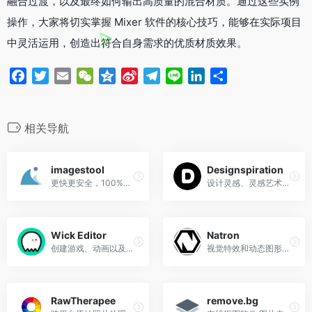
融合过渡，以及最终如何输出高质量的混合材质。通过这些实例
操作，大家将切实掌握 Mixer 软件的核心技巧，能够在实际项目
中灵活运用，创造出符合自身需求的优质材质效果。
F
T
E
W
Q
S
T
L
L
分
a
w
m
e
z
i
e
i
i
享
c
i
a
C
o
n
l
n
n
e
t
i
h
n
a
e
e
k
相关导航
b
t
l
a
e
W
g
e
o
e
t
e
r
d
imagestool
Designspiration
o
r
i
a
I
更快更安全，100%免费并且对文件数量无限制
设计灵感、灵感艺术、摄影和排版图片
k
b
m
n
o
Wick Editor
Natron
创建游戏、动画以及介于两者之间
视觉特效和动态图形的开源合成软件
RawTherapee
remove.bg