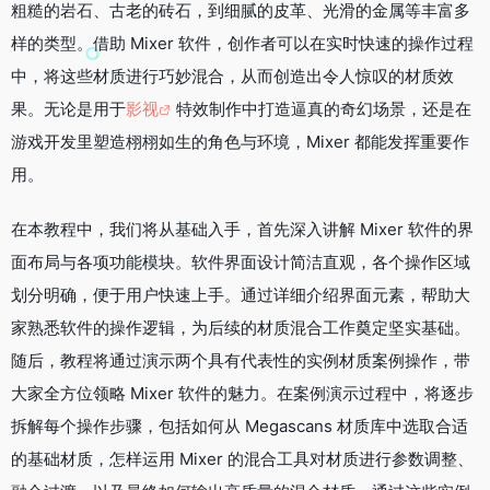
k
b
m
n
粗糙的岩石、古老的砖石，到细腻的皮革、光滑的金属等丰富多
o
样的类型。借助 Mixer 软件，创作者可以在实时快速的操作过程
中，将这些材质进行巧妙混合，从而创造出令人惊叹的材质效
果。无论是用于
影视
特效制作中打造逼真的奇幻场景，还是在
游戏开发里塑造栩栩如生的角色与环境，Mixer 都能发挥重要作
用。​
在本教程中，我们将从基础入手，首先深入讲解 Mixer 软件的界
面布局与各项功能模块。软件界面设计简洁直观，各个操作区域
划分明确，便于用户快速上手。通过详细介绍界面元素，帮助大
家熟悉软件的操作逻辑，为后续的材质混合工作奠定坚实基础。
随后，教程将通过演示两个具有代表性的实例材质案例操作，带
大家全方位领略 Mixer 软件的魅力。在案例演示过程中，将逐步
拆解每个操作步骤，包括如何从 Megascans 材质库中选取合适
的基础材质，怎样运用 Mixer 的混合工具对材质进行参数调整、