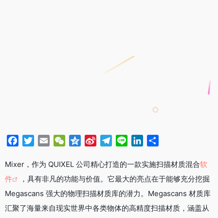
F
T
E
W
Q
S
T
L
L
分
a
w
m
e
z
i
e
i
i
享
c
i
a
C
o
n
l
n
n
Mixer，作为 QUIXEL 公司精心打造的一款实施扫描材质混合
软
e
t
i
h
n
a
e
e
k
件
，具有非凡的功能与价值。它最大的亮点在于能够充分挖掘
b
t
l
a
e
W
g
e
Megascans 强大的物理扫描材质库的潜力。Megascans 材质库
o
e
t
e
r
d
汇聚了海量来自现实世界中各类物体的高精度扫描材质，涵盖从
o
r
i
a
I