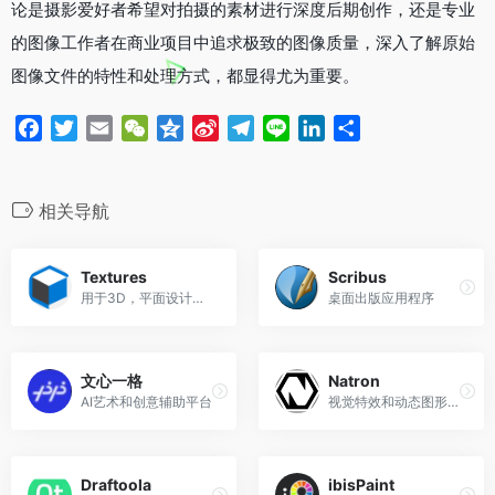
论是摄影爱好者希望对拍摄的素材进行深度后期创作，还是专业
的图像工作者在商业项目中追求极致的图像质量，深入了解原始
图像文件的特性和处理方式，都显得尤为重要。
F
T
E
W
Q
S
T
L
L
分
a
w
m
e
z
i
e
i
i
享
c
i
a
C
o
n
l
n
n
e
t
i
h
n
a
e
e
k
相关导航
b
t
l
a
e
W
g
e
o
e
t
e
r
d
Textures
Scribus
o
r
i
a
I
用于3D，平面设计和Photoshop
桌面出版应用程序
k
b
m
n
o
文心一格
Natron
AI艺术和创意辅助平台
视觉特效和动态图形的开源合成软件
Draftoola
ibisPaint