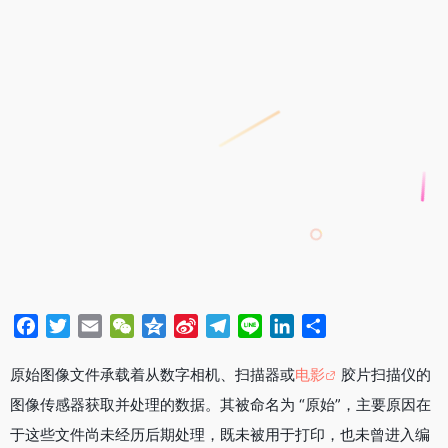
F
T
E
W
Q
S
T
L
L
分
a
w
m
e
z
i
e
i
i
享
c
i
a
C
o
n
l
n
n
原始图像文件承载着从数字相机、扫描器或
电影
胶片扫描仪的
e
t
i
h
n
a
e
e
k
图像传感器获取并处理的数据。其被命名为 “原始”，主要原因在
b
t
l
a
e
W
g
e
于这些文件尚未经历后期处理，既未被用于打印，也未曾进入编
o
e
t
e
r
d