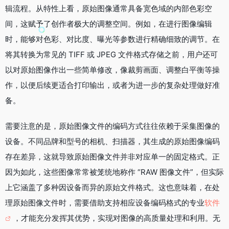
辑流程。从特性上看，原始图像通常具备宽色域的内部色彩空
o
r
i
a
I
k
b
m
n
间，这赋予了创作者极大的调整空间。例如，在进行图像编辑
o
时，能够对色彩、对比度、曝光等参数进行精确细致的调节。在
将其转换为常见的 TIFF 或 JPEG 文件格式存储之前，用户还可
以对原始图像作出一些简单修改，像裁剪画面、调整白平衡等操
作，以便后续更适合打印输出，或者为进一步的复杂处理做好准
备。​
需要注意的是，原始图像文件的编码方式往往依赖于采集图像的
设备。不同品牌和型号的相机、扫描器，其生成的原始图像编码
存在差异，这就导致原始图像文件并非对应单一的固定格式。正
因为如此，这些图像常常被笼统地称作 “RAW 图像文件”，但实际
上它涵盖了多种因设备而异的原始文件格式。这也意味着，在处
理原始图像文件时，需要借助支持相应设备编码格式的专业
软件
，才能充分发挥其优势，实现对图像的高质量处理和利用。无