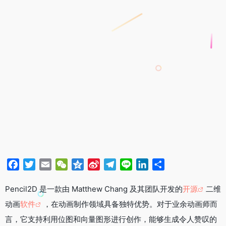
F
T
E
W
Q
S
T
L
L
分
a
w
m
e
z
i
e
i
i
享
c
i
a
C
o
n
l
n
n
Pencil2D 是一款由 Matthew Chang 及其团队开发的
开源
二维
e
t
i
h
n
a
e
e
k
动画
软件
，在动画制作领域具备独特优势。对于业余动画师而
b
t
l
a
e
W
g
e
言，它支持利用位图和向量图形进行创作，能够生成令人赞叹的
o
e
t
e
r
d