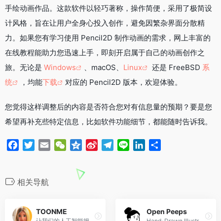
手绘动画作品。这款软件以轻巧著称，操作简便，采用了极简设
o
r
i
a
I
k
b
m
n
计风格，旨在让用户全身心投入创作，避免因繁杂界面分散精
o
力。如果您有学习使用 Pencil2D 制作动画的需求，网上丰富的
在线教程能助力您迅速上手，即刻开启属于自己的动画创作之
旅。无论是
Windows
、macOS、
Linux
还是 FreeBSD
系
统
，均能
下载
对应的 Pencil2D 版本，欢迎体验。
您觉得这样调整后的内容是否符合您对有信息量的预期？要是您
希望再补充些特定信息，比如软件功能细节，都能随时告诉我。
F
T
E
W
Q
S
T
L
L
分
a
w
m
e
z
i
e
i
i
享
c
i
a
C
o
n
l
n
n
e
t
i
h
n
a
e
e
k
相关导航
b
t
l
a
e
W
g
e
o
e
t
e
r
d
TOONME
Open Peeps
o
r
i
a
I
让我们的人工智能把你的照片卡通化
Hand-Drawn Illustration Library