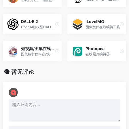
k
b
m
n
o
DALL·E 2
iLoveIMG
OpenAI新模型DALL·E成功地训练了一个能够从文字标题生成图像的网络
图像文件在线编辑工具
短视频/图集在线去水印解析
Photopea
图集解析仅抖音/快手/微博/皮皮虾/最右/皮皮搞笑可用
在线照片编辑器
暂无评论