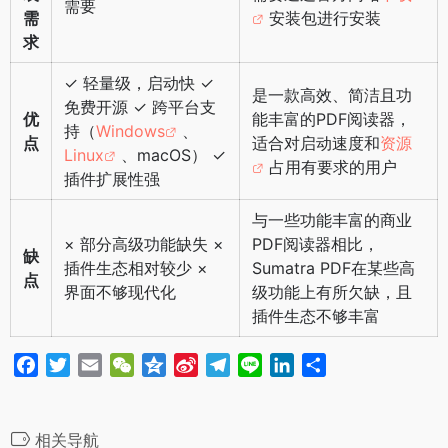
需要
需
安装包进行安装
求
✓ 轻量级，启动快 ✓
是一款高效、简洁且功
免费开源 ✓ 跨平台支
优
能丰富的PDF阅读器，
持（
Windows
、
点
适合对启动速度和
资源
Linux
、macOS） ✓
占用有要求的用户
插件扩展性强
与一些功能丰富的商业
× 部分高级功能缺失 ×
PDF阅读器相比，
缺
插件生态相对较少 ×
Sumatra PDF在某些高
点
界面不够现代化
级功能上有所欠缺，且
插件生态不够丰富
F
T
E
W
Q
S
T
L
L
分
a
w
m
e
z
i
e
i
i
享
c
i
a
C
o
n
l
n
n
e
t
i
h
n
a
e
e
k
相关导航