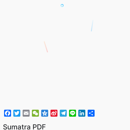
F
T
E
W
Q
S
T
L
L
分
a
w
m
e
z
i
e
i
i
享
Sumatra PDF
c
i
a
C
o
n
l
n
n