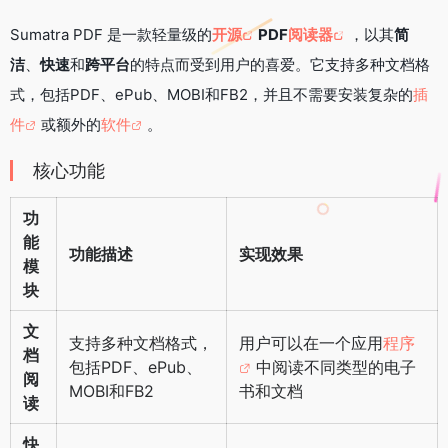
e
t
i
h
n
a
e
e
k
Sumatra PDF 是一款轻量级的
开源
PDF
阅读器
，以其
简
b
t
l
a
e
W
g
e
o
e
t
e
r
d
洁
、
快速
和
跨平台
的特点而受到用户的喜爱。它支持多种文档格
o
r
i
a
I
式，包括PDF、ePub、MOBI和FB2，并且不需要安装复杂的
插
k
b
m
n
件
或额外的
软件
。
o
核心功能
功
能
功能描述
实现效果
模
块
文
支持多种文档格式，
用户可以在一个应用
程序
档
包括PDF、ePub、
中阅读不同类型的电子
阅
MOBI和FB2
书和文档
读
快