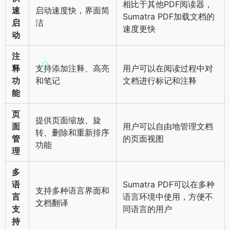
相比于其他PDF阅读器，
速
启动速度快，界面简
Sumatra PDF加载文档的
启
洁
速度更快
动
注
释
支持添加注释、高亮
用户可以在阅读过程中对
功
和笔记
文档进行标记和注释
能
页
提供页面缩放、旋
面
用户可以自由地管理文档
转、删除和重新排序
管
的页面视图
功能
理
多
语
Sumatra PDF可以在多种
支持多种语言界面和
言
语言环境中使用，方便不
文档翻译
支
同语言的用户
持