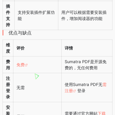
插
件
支持安装插件扩展功
用户可以根据需要安装插
支
能
件，增加阅读器的功能
持
优点与缺点
维
评价
详情
度
费
Sumatra PDF是开源免
免费
用
费的，无任何费用
注
册
使用Sumatra PDF无
需
无需
登
注册
登录
录
安
装
需要通过官方网站
下载