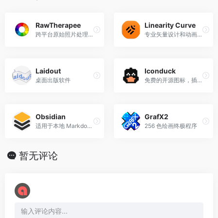
b
t
l
a
e
W
g
e
o
e
t
e
r
d
RawTherapee
Linearity Curve
o
r
i
a
I
跨平台原始照片处理系统
专业矢量设计和动画工具
k
b
m
n
o
Laidout
Iconduck
桌面出版软件
免费的开源图标，插图，表情符号和图形
Obsidian
GrafX2
适用于本地 Markdown 文件的知识库。
256 色绘画终极程序
暂无评论