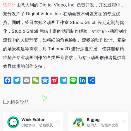
软件
由意大利的 Digital Video, Inc. 负责开发，开发过程中，
o
r
i
a
I
k
b
m
n
充分发挥了 Digital Video, Inc. 在动画技术研发方面的专业优
o
势。同时，经日本知名动画工作室 Studio Ghibli 长期定制与优
化，Studio Ghibli 凭借丰富的动画制作经验，针对专业动画制作
流程中的关键环节，如精细的角色绘制、流畅的动作设计、复杂
的场景构建等需求，对 Tahoma2D 进行深度打磨，使其能够精
准契合专业动画制作的各类严苛要求，为专业动画创作者提供高
效且优质的创作支持 。
F
T
E
W
Q
S
T
L
L
分
a
w
m
e
z
i
e
i
i
享
c
i
a
C
o
n
l
n
n
e
t
i
h
n
a
e
e
k
相关导航
b
t
l
a
e
W
g
e
o
e
t
e
r
d
Wick Editor
Bigjpg
o
r
i
a
I
创建游戏、动画以及介于两者之间
使用人工智能深度卷积神经网络（CNN）智能无损免费放大图片
k
b
m
n