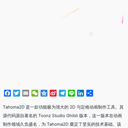
F
T
E
W
Q
S
T
L
L
分
a
w
m
e
z
i
e
i
i
享
c
i
a
C
o
n
l
n
n
Tahoma2D 是一款功能极为强大的 2D 与定格动画制作工具。其
e
t
i
h
n
a
e
e
k
源代码源自著名的 Toonz Studio Ghibli 版本，这一版本在动画
b
t
l
a
e
W
g
e
制作领域久负盛名，为 Tahoma2D 奠定了坚实的技术基础。该
o
e
t
e
r
d