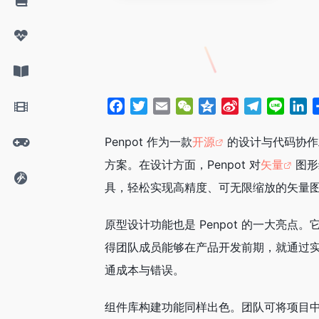
F
T
E
W
Q
S
T
L
L
a
w
m
e
z
i
e
i
i
c
i
a
C
o
n
l
n
n
Penpot 作为一款
开源
的设计与代码协作
e
t
i
h
n
a
e
e
k
方案。在设计方面，Penpot 对
矢量
图形
b
t
l
a
e
W
g
e
具，轻松实现高精度、可无限缩放的矢量
o
e
t
e
r
d
o
r
i
a
I
原型设计功能也是 Penpot 的一大
k
b
m
n
o
得团队成员能够在产品开发前期，就通过
通成本与错误。
组件库构建功能同样出色。团队可将项目