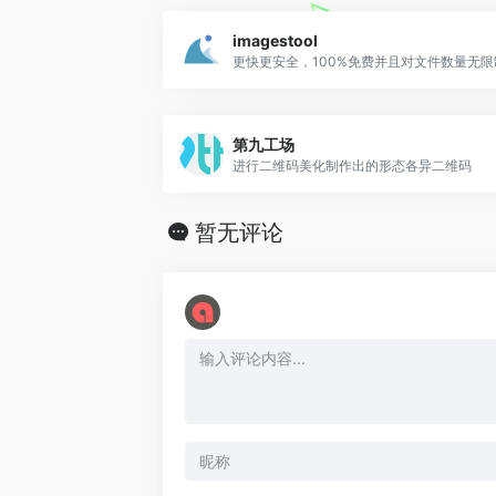
o
e
t
e
r
d
imagestool
o
r
i
a
I
更快更安全，100%免费并且对文件数量无限
k
b
m
n
o
第九工场
进行二维码美化制作出的形态各异二维码
暂无评论