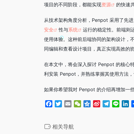
项目的不同阶段，都能实现
资源
的快速
从技术架构角度分析，Penpot 采用
安全
性与
系统
运行的稳定性。前端则运
使用体验。这种前后端协同的架构设计，不
同编辑和查看设计项目，真正实现高效的
在本文中，将会深入探讨 Penpot 
利安装 Penpot，并熟练掌握其使用方
如果你希望我对 Penpot 的介绍再增
F
T
E
W
Q
S
T
L
L
a
w
m
e
z
i
e
i
i
c
i
a
C
o
n
l
n
n
e
t
i
h
n
a
e
e
k
相关导航
b
t
l
a
e
W
g
e