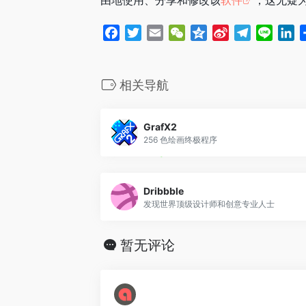
由地使用、分享和修改该
软件
，这无疑
F
T
E
W
Q
S
T
L
L
a
w
m
e
z
i
e
i
i
c
i
a
C
o
n
l
n
n
e
t
i
h
n
a
e
e
k
相关导航
b
t
l
a
e
W
g
e
o
e
t
e
r
d
GrafX2
o
r
i
a
I
256 色绘画终极程序
k
b
m
n
o
Dribbble
发现世界顶级设计师和创意专业人士
暂无评论