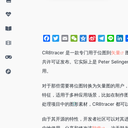
F
T
E
W
Q
S
T
L
L
a
w
m
e
z
i
e
i
i
c
i
a
C
o
n
l
n
n
CR8tracer 是一款专门用于位图到
矢量
e
t
i
h
n
a
e
e
k
共许可证发布。它实际上是 Peter Seli
b
t
l
a
e
W
g
e
用。
o
e
t
e
r
d
o
r
i
a
I
对于那些需要将位图转换为矢量图的用户，C
k
b
m
n
o
特征，适用于多种应用场景，比如在制作
处理项目中的图形素材，CR8tracer 
由于其开源的特性，开发者社区可以对其进