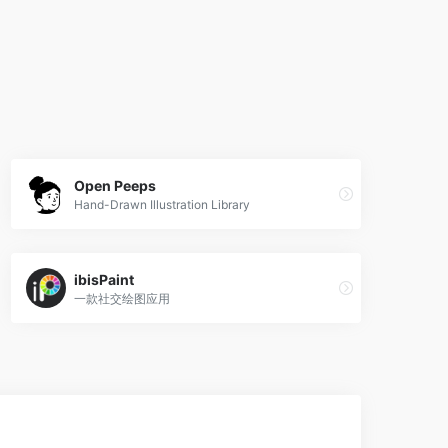
Open Peeps
Hand-Drawn Illustration Library
ibisPaint
一款社交绘图应用