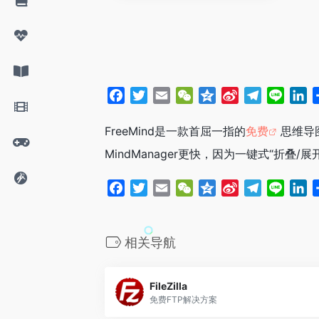
F
T
E
W
Q
S
T
L
L
a
w
m
e
z
i
e
i
i
c
i
a
C
o
n
l
n
n
FreeMind是一款首屈一指的
免费
思维导
e
t
i
h
n
a
e
e
k
MindManager更快，因为一键式“折叠/
b
t
l
a
e
W
g
e
o
e
t
e
r
d
F
T
E
W
Q
S
T
L
L
o
r
i
a
I
a
w
m
e
z
i
e
i
i
k
b
m
n
c
i
a
C
o
n
l
n
n
o
e
t
i
h
n
a
e
e
k
相关导航
b
t
l
a
e
W
g
e
o
e
t
e
r
d
FileZilla
o
r
i
a
I
免费FTP解决方案
k
b
m
n