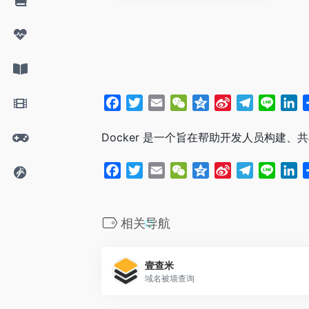
F
T
E
W
Q
S
T
L
L
a
w
m
e
z
i
e
i
i
c
i
a
C
o
n
l
n
n
Docker 是一个旨在帮助开发人员构建、
e
t
i
h
n
a
e
e
k
b
t
l
a
e
W
g
e
F
T
E
W
Q
S
T
L
L
o
e
t
e
r
d
a
w
m
e
z
i
e
i
i
o
r
i
a
I
c
i
a
C
o
n
l
n
n
k
b
m
n
e
t
i
h
n
a
e
e
k
相关导航
o
b
t
l
a
e
W
g
e
o
e
t
e
r
d
壹查米
o
r
i
a
I
域名被墙查询
k
b
m
n
o