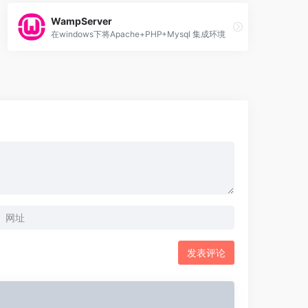
WampServer
在windows下将Apache+PHP+Mysql 集成环境