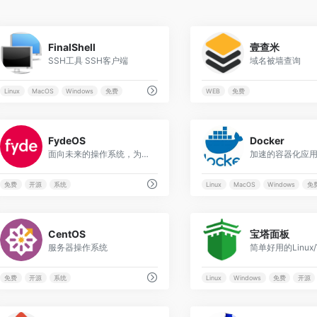
0
FinalShell
壹查米
SSH工具 SSH客户端
域名被墙查询
Linux
MacOS
Windows
免费
WEB
免费
0
FydeOS
Docker
面向未来的操作系统，为中国用户打造的 Chrome OS
加速的容器化应
免费
开源
系统
Linux
MacOS
Windows
免
0
CentOS
宝塔面板
服务器操作系统
免费
开源
系统
Linux
Windows
免费
开源
0