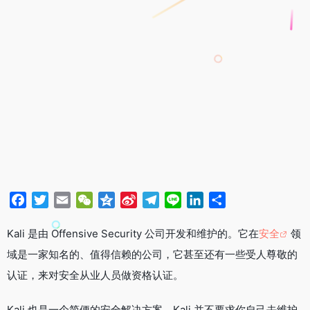
F
T
E
W
Q
S
T
L
L
分
a
w
m
e
z
i
e
i
i
享
c
i
a
C
o
n
l
n
n
Kali 是由 Offensive Security 公司开发和维护的。它在
安全
领
e
t
i
h
n
a
e
e
k
域是一家知名的、值得信赖的公司，它甚至还有一些受人尊敬的
b
t
l
a
e
W
g
e
认证，来对安全从业人员做资格认证。
o
e
t
e
r
d
o
r
i
a
I
Kali 也是一个简便的安全解决方案。Kali 并不要求你自己去维护