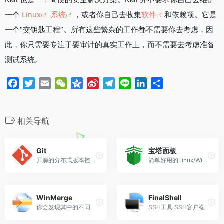
k
b
m
n
一个
Linux
系统
，或者你自己去收集
软件
和依赖项。它是
o
一个“交钥匙工程”。所有这些繁杂的工作都不需要你去考虑，因
此，你只需要专注于要审计的真实工作上，而不需要去考虑准备
测试系统。
F
T
E
W
Q
S
T
L
L
分
a
w
m
e
z
i
e
i
i
享
c
i
a
C
o
n
l
n
n
e
t
i
h
n
a
e
e
k
相关导航
b
t
l
a
e
W
g
e
o
e
t
e
r
d
Git
宝塔面板
o
r
i
a
I
开源的分布式版本控制系统
简单好用的Linux/Windows服务器运维管理面板
k
b
m
n
o
WinMerge
FinalShell
你会发现其中的不同
SSH工具 SSH客户端