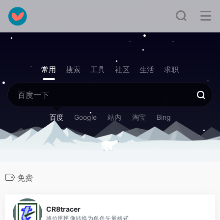
常用
搜索
工具
社区
生活
求职
百度
Google
站内
淘宝
Bing
免费
0
CR8tracer
将位图图像转换为单色矢量格式