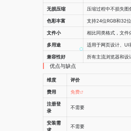
无损压缩
压缩过程中不损失图
色彩丰富
支持24位RGB和32
文件小
相比同类格式，文件
多用途
适用于网页设计、U
兼容性好
所有主流浏览器和设
优点与缺点
维度
评价
费用
免费
注册登
不需要
录
安装需
不需要
求