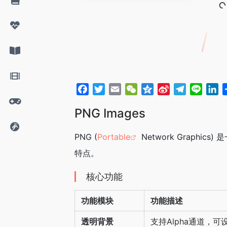
F
T
E
W
Q
S
T
L
L
a
w
m
e
z
i
e
i
i
PNG Images
c
i
a
C
o
n
l
n
n
e
t
i
h
n
a
e
e
k
PNG (
Portable
Network Grap
b
t
l
a
e
W
g
e
o
e
t
e
r
d
特点。
o
r
i
a
I
k
b
m
n
核心功能
o
功能模块
功能描述
透明背景
支持Alpha通道，