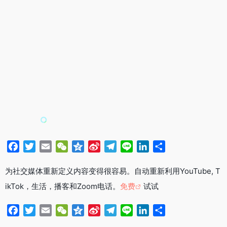
F
T
E
W
Q
S
T
L
L
分
a
w
m
e
z
i
e
i
i
享
c
i
a
C
o
n
l
n
n
为社交媒体重新定义内容变得很容易。自动重新利用YouTube, T
e
t
i
h
n
a
e
e
k
ikTok，生活，播客和Zoom电话。
免费
试试
b
t
l
a
e
W
g
e
o
e
t
e
r
d
F
T
E
W
Q
S
T
L
L
分
o
r
i
a
I
a
w
m
e
z
i
e
i
i
享