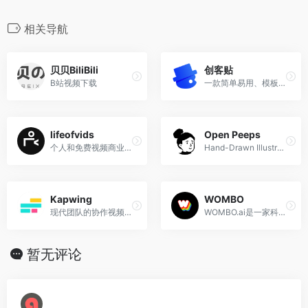
k
b
m
n
c
i
a
C
o
n
l
n
n
o
e
t
i
h
n
a
e
e
k
相关导航
b
t
l
a
e
W
g
e
o
e
t
e
r
d
贝贝BiliBili
创客贴
o
r
i
a
I
B站视频下载
一款简单易用、模板丰富的在线设计工具，特别适合电商卖家和社交媒体运营者快速制作专业级的视觉内容。
k
b
m
n
o
lifeofvids
Open Peeps
个人和免费视频商业用途
Hand-Drawn Illustration Library
Kapwing
WOMBO
现代团队的协作视频编辑器
WOMBO.ai是一家科技初创公司，专注于通过以消费者为中心的人工智能体验来提供快乐。
暂无评论