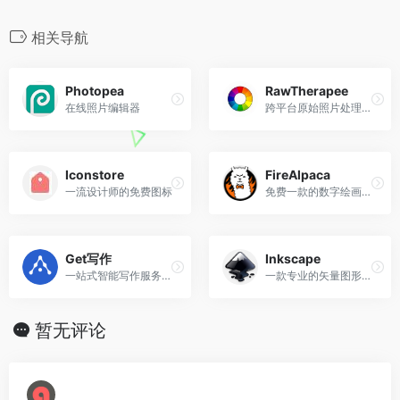
k
b
m
n
c
i
a
C
o
n
l
n
n
o
e
t
i
h
n
a
e
e
k
相关导航
b
t
l
a
e
W
g
e
o
e
t
e
r
d
Photopea
RawTherapee
o
r
i
a
I
在线照片编辑器
跨平台原始照片处理系统
k
b
m
n
o
Iconstore
FireAlpaca
一流设计师的免费图标
免费一款的数字绘画软件
Get写作
Inkscape
一站式智能写作服务平台
一款专业的矢量图形软件
暂无评论