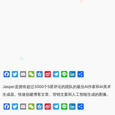
F
T
E
W
Q
S
T
L
L
分
a
w
m
e
z
i
e
i
i
享
c
i
a
C
o
n
l
n
n
Jasper是拥有超过3000个5星评论的团队的最佳AI作家和AI美术
e
t
i
h
n
a
e
e
k
生成器。快速创建博客文章、营销文案和人工智能生成的图像。
b
t
l
a
e
W
g
e
o
e
t
e
r
d
F
T
E
W
Q
S
T
L
L
分
o
r
i
a
I
a
w
m
e
z
i
e
i
i
享