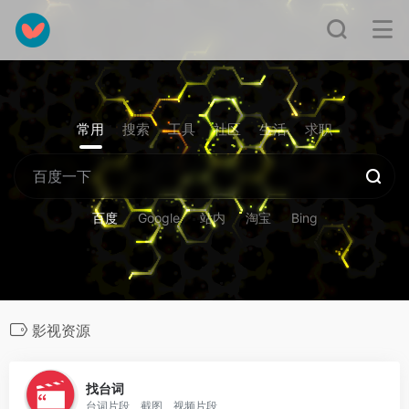
常用
搜索
工具
社区
生活
求职
百度
Google
站内
淘宝
Bing
影视资源
0
找台词
台词片段、截图、视频片段