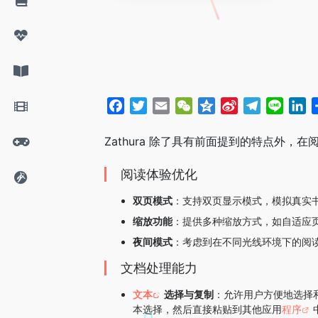
F
T
E
W
Q
S
T
L
L
a
w
m
e
z
i
e
i
i
c
i
a
C
o
n
l
n
n
Zathura 除了具有前面提到的特点外
e
t
i
h
n
a
e
e
k
阅读体验优化
b
t
l
a
e
W
g
e
o
e
t
e
r
d
双页模式
：支持双页显示模式，模拟真实
o
r
i
a
I
缩放功能
：提供多种缩放方式，如自适应
k
b
m
n
o
夜间模式
：考虑到在不同光线环境下的阅读
文档处理能力
文本
选择与复制
：允许用户方便地选择
本选择，然后直接粘贴到其他应用
程序