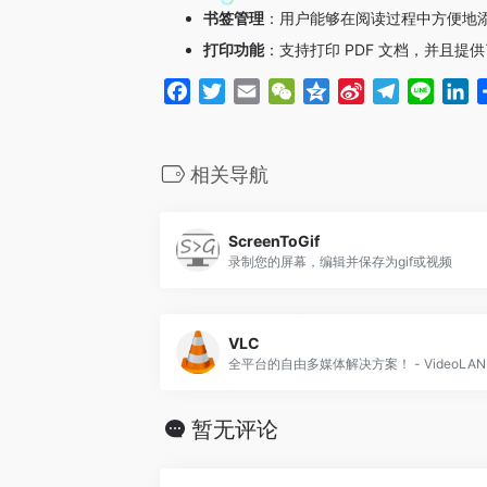
书签管理
：用户能够在阅读过程中方便地
打印功能
：支持打印 PDF 文档，并且
F
T
E
W
Q
S
T
L
L
a
w
m
e
z
i
e
i
i
c
i
a
C
o
n
l
n
n
e
t
i
h
n
a
e
e
k
相关导航
b
t
l
a
e
W
g
e
o
e
t
e
r
d
ScreenToGif
o
r
i
a
I
录制您的屏幕，编辑并保存为gif或视频
k
b
m
n
o
VLC
全平台的自由多媒体解决方案！ - VideoLAN
暂无评论