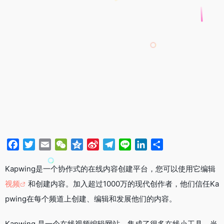
F
T
E
W
Q
S
T
L
L
分
a
w
m
e
z
i
e
i
i
享
c
i
a
C
o
n
l
n
n
Kapwing是一个协作式的在线内容创建平台，您可以使用它编辑
e
t
i
h
n
a
e
e
k
视频
和创建内容。加入超过1000万的现代创作者，他们信任Ka
b
t
l
a
e
W
g
e
pwing在每个频道上创建、编辑和发展他们的内容。
o
e
t
e
r
d
o
r
i
a
I
Kapwing 是一个在线视频编辑网站，集成了很多在线小工具，当