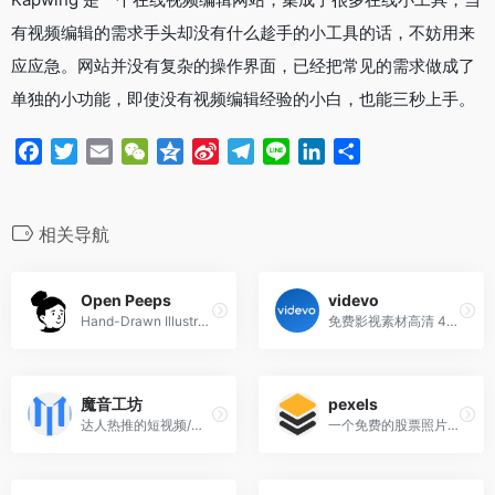
k
b
m
n
有视频编辑的需求手头却没有什么趁手的小工具的话，不妨用来
o
应应急。网站并没有复杂的操作界面，已经把常见的需求做成了
单独的小功能，即使没有视频编辑经验的小白，也能三秒上手。
F
T
E
W
Q
S
T
L
L
分
a
w
m
e
z
i
e
i
i
享
c
i
a
C
o
n
l
n
n
e
t
i
h
n
a
e
e
k
相关导航
b
t
l
a
e
W
g
e
o
e
t
e
r
d
Open Peeps
videvo
o
r
i
a
I
Hand-Drawn Illustration Library
免费影视素材高清 4K 下载
k
b
m
n
o
魔音工坊
pexels
达人热推的短视频/有声书AI配音平台
一个免费的股票照片和视频素材网站，提供了丰富的视觉资源，支持高清下载和无版权限制的使用，非常适合用于各种媒体创作项目。