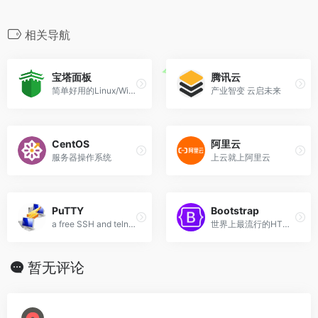
o
c
r
i
a
C
o
i
n
a
l
n
I
n
k
e
t
i
h
n
b
a
m
e
e
n
k
相关导航
b
t
l
a
e
o
W
g
e
o
e
t
e
r
d
宝塔面板
腾讯云
o
r
i
a
I
简单好用的Linux/Windows服务器运维管理面板
产业智变 云启未来
k
b
m
n
o
CentOS
阿里云
服务器操作系统
上云就上阿里云
PuTTY
Bootstrap
a free SSH and telnet client for Windows
世界上最流行的HTML, CSS和JS库。
暂无评论