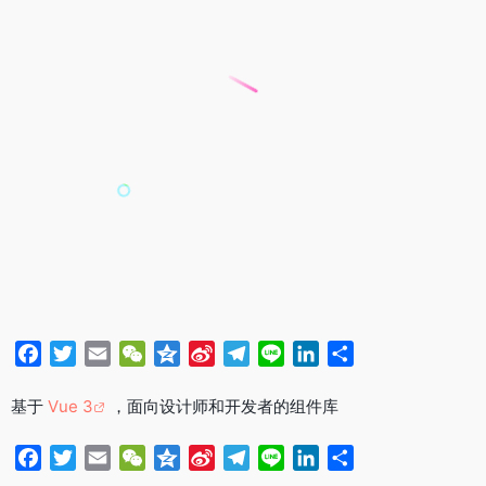
F
T
E
W
Q
S
T
L
L
分
a
w
m
e
z
i
e
i
i
享
c
i
a
C
o
n
l
n
n
基于
Vue 3
，面向设计师和开发者的组件库
e
t
i
h
n
a
e
e
k
b
F
t
T
l
E
a
W
e
Q
W
S
g
T
L
e
L
分
o
a
e
w
m
t
e
z
e
i
r
e
i
d
i
享