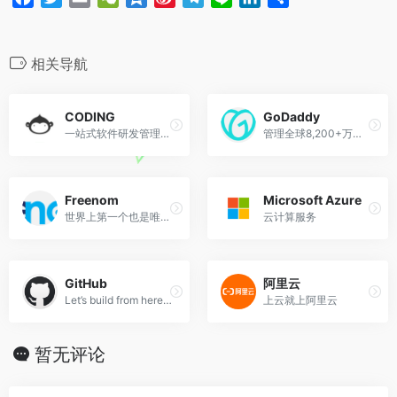
k
b
m
n
a
w
m
e
z
i
e
i
i
享
o
c
i
a
C
o
n
l
n
n
e
t
i
h
n
a
e
e
k
相关导航
b
t
l
a
e
W
g
e
o
e
t
e
r
d
CODING
GoDaddy
o
r
i
a
I
一站式软件研发管理平台
管理全球8,200+万域名，受2,000+万客户信赖
k
b
m
n
o
Freenom
Microsoft Azure
世界上第一个也是唯一的免费域名提供商
云计算服务
GitHub
阿里云
Let’s build from here · GitHub
上云就上阿里云
暂无评论