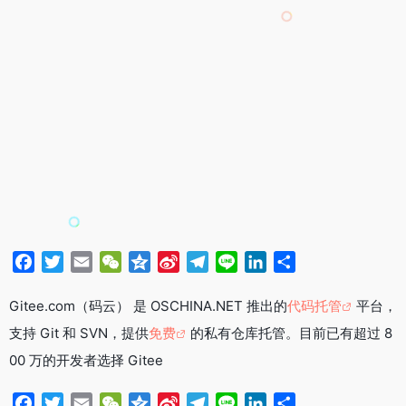
F
T
E
W
Q
S
T
L
L
分
a
w
m
e
z
i
e
i
i
享
c
i
a
C
o
n
l
n
n
Gitee.com（码云） 是 OSCHINA.NET 推出的
代码托管
平台，
e
t
i
h
n
a
e
e
k
支持 Git 和 SVN，提供
免费
的私有仓库托管。目前已有超过 8
b
t
l
a
e
W
g
e
00 万的开发者选择 Gitee
o
e
t
e
r
d
o
r
i
a
I
F
T
E
W
Q
S
T
L
L
分