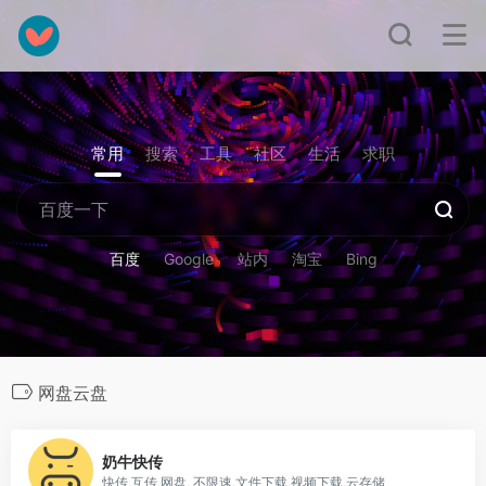
常用
搜索
工具
社区
生活
求职
百度
Google
站内
淘宝
Bing
网盘云盘
0
奶牛快传
快传,互传,网盘, 不限速,文件下载,视频下载,云存储