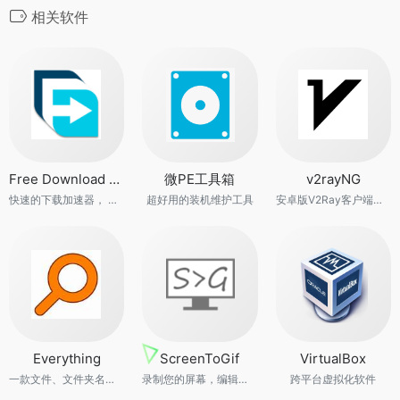
o
相关软件
k
b
m
n
o
Free Download Manager
微PE工具箱
v2rayNG
快速的下载加速器， 数据， mp3， 音乐， 视频， 种子， Windows操作系统的 FDM， mac操作系统的 FDM， BT， macOS 操作系统的下载管理器。
超好用的装机维护工具
安卓版V2Ray客户端，支持Xray核心和v2fly核心
Everything
ScreenToGif
VirtualBox
一款文件、文件夹名称快速搜索软件
录制您的屏幕，编辑并保存为gif或视频
跨平台虚拟化软件