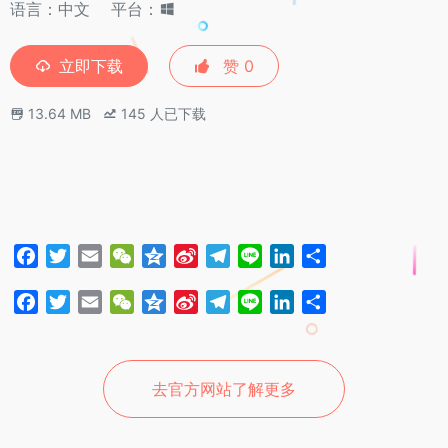
语言：中文
平台：
立即下载
赞
0
13.64 MB
145
人已下载
F
T
E
W
Q
S
T
L
L
分
a
w
m
e
z
i
e
i
i
享
F
T
E
W
Q
S
T
L
L
分
c
i
a
C
o
n
l
n
n
a
w
m
e
z
i
e
i
i
享
e
t
i
h
n
a
e
e
k
c
i
a
C
o
n
l
n
n
b
t
l
a
e
W
g
e
e
t
i
h
n
a
e
e
k
o
e
t
e
r
d
去官方网站了解更多
b
t
l
a
e
W
g
e
o
r
i
a
I
o
e
t
e
r
d
k
b
m
n
o
r
i
a
I