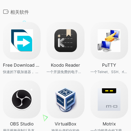
o
r
i
a
I
o
相关软件
k
b
m
n
o
Free Download Manager
Koodo Reader
PuTTY
快速的下载加速器， 数据， mp3， 音乐， 视频， 种子， Windows操作系统的 FDM， mac操作系统的 FDM， BT， macOS 操作系统的下载管理器。
一个开源免费的电子书阅读器
一个Telnet、SSH、rlogin、纯TCP以及串行接口连接软件
OBS Studio
VirtualBox
Motrix
用于视频录制以及直播串流的软件
跨平台虚拟化软件
一个功能齐全的下载管理器