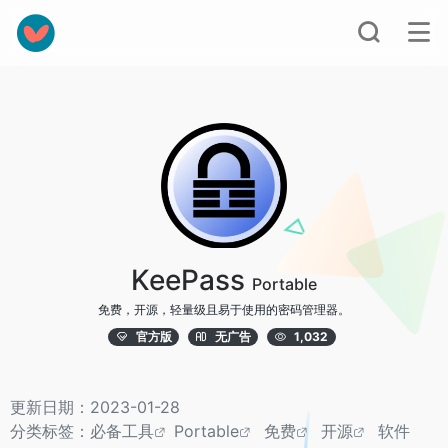
KeePass
Portable
免费，开源，轻量级且易于使用的密码管理器。
官方版
无广告
1,032
更新日期：2023-01-28
分类标签：
必备工具
Portable
免费
开源
软件