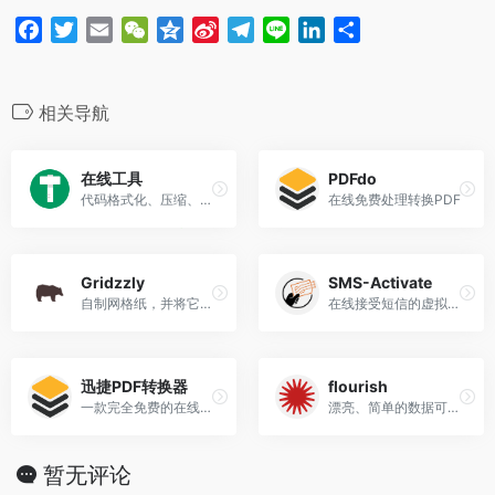
k
b
m
n
F
T
E
W
Q
S
T
L
L
分
o
a
w
m
e
z
i
e
i
i
享
c
i
a
C
o
n
l
n
n
e
t
i
h
n
a
e
e
k
相关导航
b
t
l
a
e
W
g
e
o
e
t
e
r
d
在线工具
PDFdo
o
r
i
a
I
代码格式化、压缩、加密、解密,下载链接转换,json格式化,正则测试工具,favicon在线制作,字帖工具,中文简繁体转换,
在线免费处理转换PDF
k
b
m
n
o
Gridzzly
SMS-Activate
自制网格纸，并将它打印出来
在线接受短信的虚拟号码
迅捷PDF转换器
flourish
一款完全免费的在线转换工具
漂亮、简单的数据可视化和讲故事
暂无评论