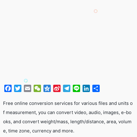
F
T
E
W
Q
S
T
L
L
分
a
w
m
e
z
i
e
i
i
享
c
i
a
C
o
n
l
n
n
Free online conversion services for various files and units o
e
t
i
h
n
a
e
e
k
f measurement, you can convert video, audio, images, e-bo
b
t
l
a
e
W
g
e
oks, and convert weight/mass, length/distance, area, volum
o
e
t
e
r
d
e, time zone, currency and more.
o
r
i
a
I