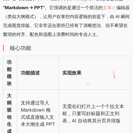
o
r
i
a
I
“Markdown → PPT”
。它强调的是通过一个简洁的
文本
编辑器
k
b
m
n
（类似大纲模式），让用户在掌控内容逻辑的前提下，由 AI 瞬间
o
完成视觉排版。它非常适合那些已经有了清晰想法、但不希望在
繁琐的对齐、配色和选图上浪费时间的专业人士。
核心功能
功
能
功能描述
实现效果
模
块
大
纲
支持通过导入
无需在幻灯片上一个个拉文本
驱
Markdown 格
框，只要写好标题和正文列
动
式或直接输入文
表，AI 自动将其分页并排版
生
本大纲生成 PPT
成