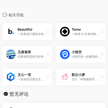
a
w
m
e
z
i
e
i
i
享
c
i
a
C
o
n
l
n
n
e
t
i
h
n
a
e
e
k
相关导航
b
t
l
a
e
W
g
e
o
e
t
e
r
d
Beautiful
Tome
o
r
i
a
I
一款将设计逻辑自动化的智能 PPT 工具，让非专业人士也能通过 AI 快速制作出极具设计感的演示文稿。
一款将 AI 生成与响应式布局结合的数字化叙事工具，让用户能通过简单提示词快速创建现代感十足的交互式演示文稿。
k
b
m
n
o
元典智库
小悟空
元典智库是强大的专业法律 AI 平台
小悟空是一款极简的 AI 短视频生产工具，适合快速出片
文心一言
彩云小梦
一款依托百度生态、深谙中文语境的全能 AI 助手，是处理中文公文、实时搜索和企业级应用的强大工具。
主打「AI智能续写」——你写个开头，它帮你续写故事，特别适合网文创作和小说爱好者。
暂无评论