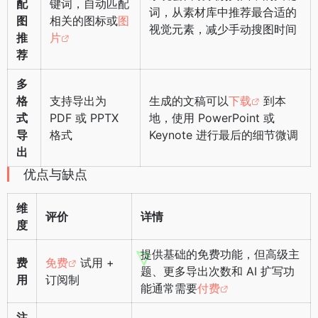
配
键词，自动匹配
词，从素材库中推荐最合适的
图
相关的图标或
图
视觉元素，减少手动搜图时间
推
片
荐
多
格
支持导出为
生成的文稿可以
下载
到本
式
PDF 或 PPTX
地，使用 PowerPoint 或
导
格式
Keynote 进行最后的细节微调
出
优点与缺点
维
评价
详情
度
提供基础的免费功能，但高级主
费
免费
试用 +
题、更多导出次数和 AI 扩写功
用
订阅制
能通常需要
付费
注