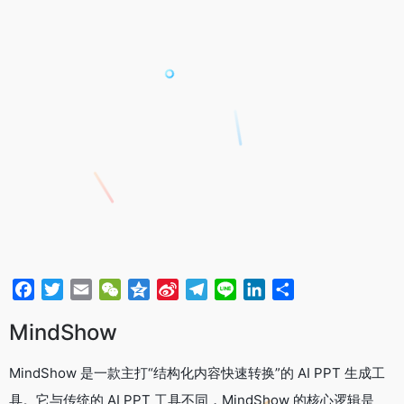
F
T
E
W
Q
S
T
L
L
分
a
w
m
e
z
i
e
i
i
享
MindShow
c
i
a
C
o
n
l
n
n
e
t
i
h
n
a
e
e
k
MindShow 是一款主打“结构化内容快速转换”的 AI PPT 生成工
b
t
l
a
e
W
g
e
o
e
t
e
r
d
具。它与传统的 AI PPT 工具不同，MindShow 的核心逻辑是