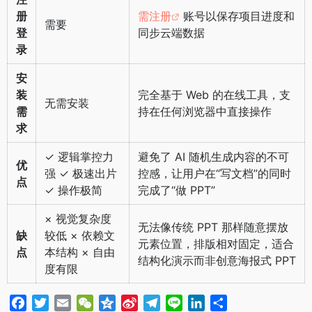
册
需注册
账号以保存项目进度和
需要
登
同步云端数据
录
安
装
完全基于 Web 的在线工具，支
无需安装
需
持在任何浏览器中直接操作
求
✓ 逻辑掌控力
避免了 AI 随机生成内容的不可
优
强 ✓ 极速出片
控感，让用户在“写文档”的同时
点
✓ 操作极简
完成了“做 PPT”
× 视觉复杂度
无法像传统 PPT 那样随意摆放
缺
较低 × 依赖文
元素位置，排版相对固定，适合
点
本结构 × 自由
结构化演示而非创意海报式 PPT
度有限
F
T
E
W
Q
S
T
L
L
分