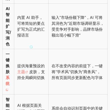
AI
智
内置 AI 助手，
输入“市场份额下降”，AI 可将
能
可将简短的要点
其润色为“近期市场调研显示，
扩
扩写为正式的汇
受竞争对手影响，品牌市场份
写/
报语言
额出现小幅下滑”
润
色
一
键
换
提供海量预设的
在不改变内容的前提下，一键
肤
主题
皮肤，支
将“学术风”切换为“商务风”，
系
持全局瞬间切换
所有页面同步更新配色与字体
统
智
能
AI 根据页面关
系统会自动识别页面中的关键