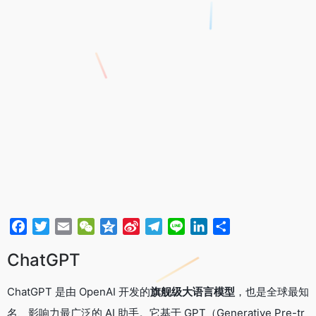
F
T
E
W
Q
S
T
L
L
分
a
w
m
e
z
i
e
i
i
享
ChatGPT
c
i
a
C
o
n
l
n
n
e
t
i
h
n
a
e
e
k
ChatGPT 是由 OpenAI 开发的
旗舰级大语言模型
，也是全球最知
b
t
l
a
e
W
g
e
o
e
t
e
r
d
名、影响力最广泛的 AI 助手。它基于 GPT（Generative Pre-tr