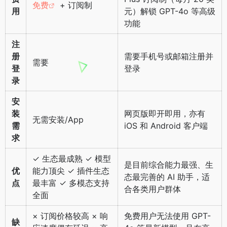
免费
+ 订阅制
用
元）解锁 GPT-4o 等高级
功能
注
册
需要手机号或邮箱注册并
需要
登
登录
录
安
装
网页版即开即用，亦有
无需安装/App
需
iOS 和 Android 客户端
求
✓ 生态最成熟 ✓ 模型
是目前综合能力最强、生
优
能力顶尖 ✓ 插件生态
态最完善的 AI 助手，适
点
最丰富 ✓ 多模态支持
合各类用户群体
全面
× 订阅价格较高 × 响
免费用户无法使用 GPT-
缺