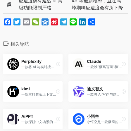
应速度偶有延迟 × 高
4o 等最新模型，且在高
点
级功能限制严格
峰期响应速度会有所下降
F
T
E
W
Q
S
T
L
L
分
a
w
m
e
z
i
e
i
i
享
c
i
a
C
o
n
l
n
n
e
t
i
h
n
a
e
e
k
相关导航
b
t
l
a
e
W
g
e
o
e
t
e
r
d
Perplexity
Claude
o
r
i
a
I
一款将 AI 与实时搜索深度结合的答案引擎，通过“总结+引用”模式，让你告别广告，秒级获取真实可靠的知识。
一款以“极高智商”和“自然文笔”著称的 AI，凭借 Artifacts 功能和顶级代码能力，成为专业人士的首选生产力工具。
k
b
m
n
o
kimi
通义智文
一款主打超长上下文理解的 AI 助手，是处理海量文档、快速阅读长文和深度信息分析的顶尖神器。
一款将 AI 写作与结构化排版合二为一的智能文档平台，让用户通过对话即可快速生成专业、规范的中文长文报告
AiPPT
小悟空
一款深耕中文场景的 AI 生成工具，让用户通过简单输入主题，即可在数秒内获得一套逻辑完整、排版精美的专业
小悟空是一款极简的 AI 短视频生产工具，适合快速出片