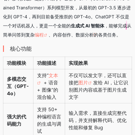
o
r
i
a
I
ained Transformer）系列模型开发，从最初的 GPT-3.5 逐步进
k
b
m
n
化到 GPT-4，再到目前备受推崇的 GPT-4o。ChatGPT 不仅是
o
一个对话机器人，更是一个全能的
生成式 AI 智能体
，能够完成从
简单问答到复杂
编程
、内容创作、数据分析的各类任务。
核心功能
功能模块
功能描述
实现效果
支持“
文本
不仅可以发文字，还可以直
多模态交
+ 语音
接把
图片
发给 AI，让它识
互（GPT-
+ 图像”的
别图片内容或基于图片生成
4o）
混合输入
文字
支持 50+
输入需求，直接生成完整代
强大的代
种编程语言
码，并支持解释代码、优化
码能力
的生成与调
性能和修复 Bug
试