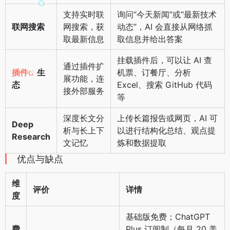
支持实时联
询问“今天新闻”或“最新技术
联网搜索
网搜索，获
动态”，AI 会直接从网络抓
取最新信息
取信息并给出答案
挂载插件后，可以让 AI 查
通过插件扩
插件
生
机票、订餐厅、分析
展功能，连
态
Excel、搜索 GitHub 代码
接外部服务
等
深度长文分
上传长篇报告或网页，AI 可
Deep
析与长上下
以进行结构化总结、观点提
Research
文记忆
炼和数据提取
优点与缺点
维
评价
详情
度
基础版免费；ChatGPT
费
Plus 订阅制（每月 20 美