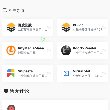
k
b
m
n
c
i
a
C
o
n
l
n
n
o
e
t
i
h
n
a
e
e
k
相关导航
b
t
l
a
e
W
g
e
o
e
t
e
r
d
百度指数
PDFdo
o
r
i
a
I
以百度海量网民行为数据为基础的数据分享平台
在线免费处理转换PDF
k
b
m
n
o
tinyMediaManager
Koodo Reader
影视仓库工具
一个开源免费的电子书阅读器
Snipaste
VirusTotal
一个简单但强大的截图工具
分析可疑文件、域名、ip和url，以检测恶意软件和其他违规行为，并自动与安全社区共享。
暂无评论