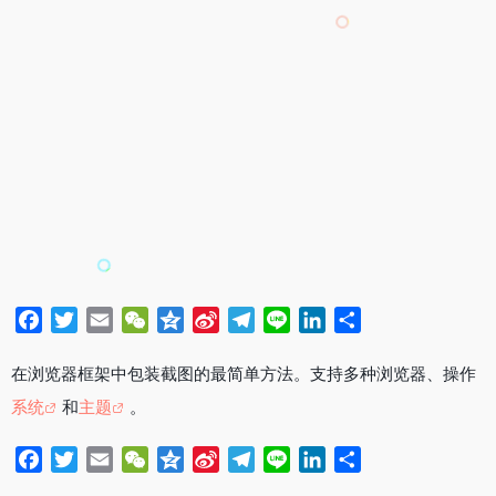
F
T
E
W
Q
S
T
L
L
分
a
w
m
e
z
i
e
i
i
享
c
i
a
C
o
n
l
n
n
在浏览器框架中包装截图的最简单方法。支持多种浏览器、操作
e
t
i
h
n
a
e
e
k
系统
和
主题
。
b
t
l
a
e
W
g
e
o
e
t
e
r
d
F
T
E
W
Q
S
T
L
L
分
o
r
i
a
I
a
w
m
e
z
i
e
i
i
享