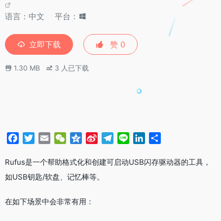
语言：中文
平台：
立即下载
赞
0
1.30 MB
3
人已下载
F
T
E
W
Q
S
T
L
L
分
a
w
m
e
z
i
e
i
i
享
c
i
a
C
o
n
l
n
n
Rufus是一个帮助格式化和创建可启动USB闪存驱动器的工具，
e
t
i
h
n
a
e
e
k
如USB钥匙/软盘、记忆棒等。
b
t
l
a
e
W
g
e
o
e
t
e
r
d
在如下场景中会非常有用：
o
r
i
a
I