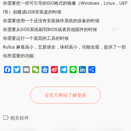
k
b
m
n
你需要把一些可引导的ISO格式的镜像（Windows，Linux，UEF
o
I等）创建成USB安装盘的时候
你需要使用一个还没有安装操作系统的设备的时候
你需要从DOS系统刷写BIOS或者其他固件的时候
你需要运行一个底层的工具的时候
Rufus 麻雀虽小，五脏俱全，体积虽小，功能全面，提供了一切
你所需要的功能
F
T
E
W
Q
S
T
L
L
分
a
w
m
e
z
i
e
i
i
享
c
i
a
C
o
n
l
n
n
e
t
i
h
n
a
e
e
k
去官方网站了解更多
b
t
l
a
e
W
g
e
o
e
t
e
r
d
o
r
i
a
I
相关软件
k
b
m
n
o