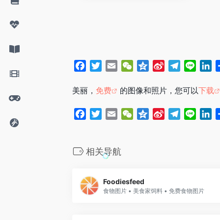
F
T
E
W
Q
S
T
L
L
a
w
m
e
z
i
e
i
i
c
i
a
C
o
n
l
n
n
美丽，
免费
的图像和照片，您可以
下载
e
t
i
h
n
a
e
e
k
b
t
l
a
e
W
g
e
F
T
E
W
Q
S
T
L
L
o
e
t
e
r
d
a
w
m
e
z
i
e
i
i
o
r
i
a
I
c
i
a
C
o
n
l
n
n
k
b
m
n
e
t
i
h
n
a
e
e
k
相关导航
o
b
t
l
a
e
W
g
e
o
e
t
e
r
d
Foodiesfeed
o
r
i
a
I
食物图片 • 美食家饲料 • 免费食物图片
k
b
m
n
o