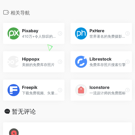
k
b
m
n
c
i
a
C
o
n
l
n
n
o
e
t
i
h
n
a
e
e
k
相关导航
b
t
l
a
e
W
g
e
o
e
t
e
r
d
Pixabay
PxHere
o
r
i
a
I
410万+令人惊叹的免费图像可在任何地方使用
世界著名的免费摄影图库
k
b
m
n
o
Hippopx
Librestock
美丽的免费库存照片
免费库存照片搜索引擎
Freepik
Iconstore
下载免费视频、矢量图、照片和 PSD
一流设计师的免费图标
暂无评论