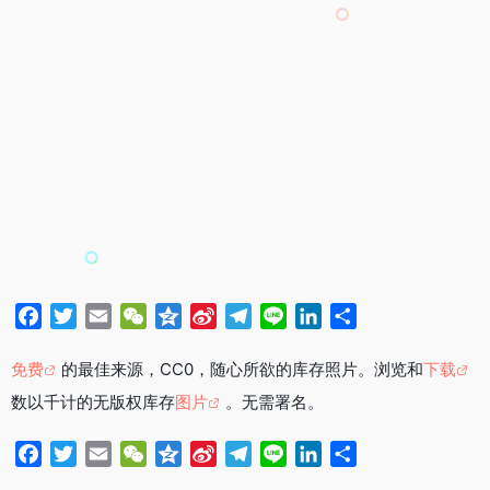
F
T
E
W
Q
S
T
L
L
分
a
w
m
e
z
i
e
i
i
享
c
i
a
C
o
n
l
n
n
免费
的最佳来源，CC0，随心所欲的库存照片。浏览和
下载
e
t
i
h
n
a
e
e
k
数以千计的无版权库存
图片
。无需署名。
b
t
l
a
e
W
g
e
o
e
t
e
r
d
F
T
E
W
Q
S
T
L
L
分
o
r
i
a
I
a
w
m
e
z
i
e
i
i
享