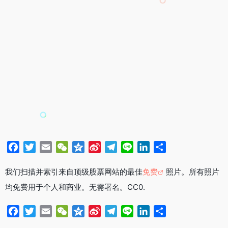
F
T
E
W
Q
S
T
L
L
分
a
w
m
e
z
i
e
i
i
享
c
i
a
C
o
n
l
n
n
我们扫描并索引来自顶级股票网站的最佳
免费
照片。所有照片
e
t
i
h
n
a
e
e
k
均免费用于个人和商业。无需署名。CC0.
b
t
l
a
e
W
g
e
o
e
t
e
r
d
F
T
E
W
Q
S
T
L
L
分
o
r
i
a
I
a
w
m
e
z
i
e
i
i
享