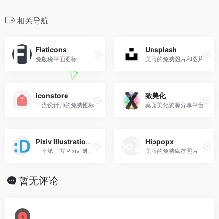
k
b
m
n
c
i
a
C
o
n
l
n
n
o
e
t
i
h
n
a
e
e
k
相关导航
b
t
l
a
e
W
g
e
o
e
t
e
r
d
Flaticons
Unsplash
o
r
i
a
I
免版税平面图标
美丽的免费图片和图片
k
b
m
n
o
Iconstore
致美化
一流设计师的免费图标
桌面美化资源分享平台
Pixiv Illustration Collection
Hippopx
一个第三方 Pixiv 浏览网站
美丽的免费库存照片
暂无评论