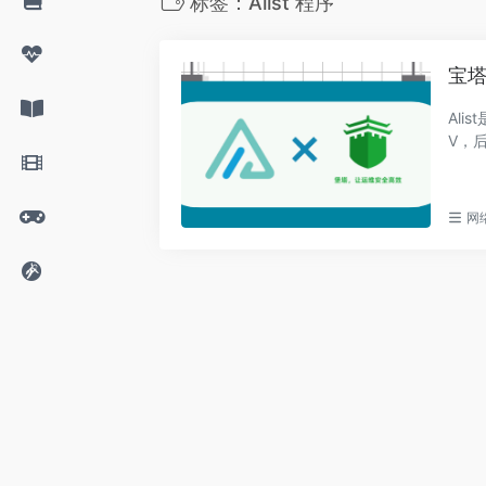
标签：Alist 程序
宝塔
Al
V，后
网