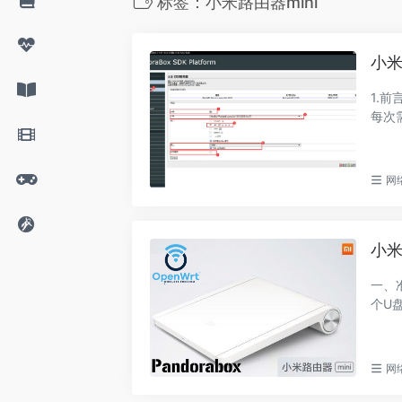
标签：小米路由器mini
小米
1.前
每次
网
小米
一、
个U盘
网