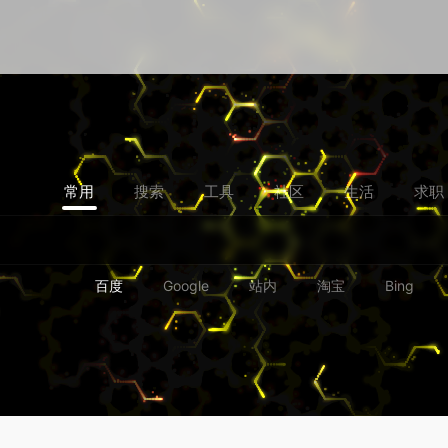
常用
搜索
工具
社区
生活
求职
百度
Google
站内
淘宝
Bing