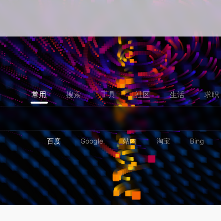
常用
搜索
工具
社区
生活
求职
百度
Google
站内
淘宝
Bing