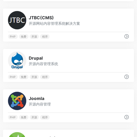
0
JTBC(CMS)
开源网站内容管理系统解决方案
PHP
免费
开源
程序
0
Drupal
开源内容管理系统
PHP
免费
开源
程序
0
Joomla
开源内容管理
PHP
免费
开源
程序
0