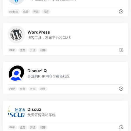
nodo.js
免费
开源
程序
0
WordPress
博客工具，发布平台和CMS
PHP
免费
开源
程序
0
Discuz! Q
开源的PHP内容付费轻社区
PHP
免费
开源
程序
0
Discuz
免费开源建站系统
PHP
免费
开源
程序