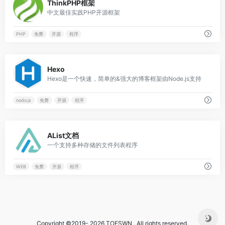
ThinkPHP框架
中文最佳实践PHP开源框架
PHP
免费
开源
程序
0
Hexo
Hexo是一个快速，简单的&强大的博客框架由Node.js支持
nodo.js
免费
开源
程序
0
AList文档
一个支持多种存储的文件列表程序
WEB
免费
开源
程序
Copyright ©2019- 2026
TOESWN
. All rights reserved.