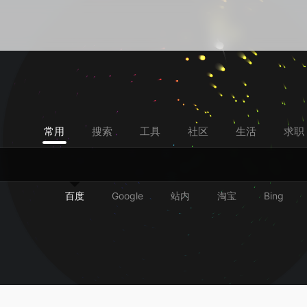
常用
搜索
工具
社区
生活
求职
百度
Google
站内
淘宝
Bing