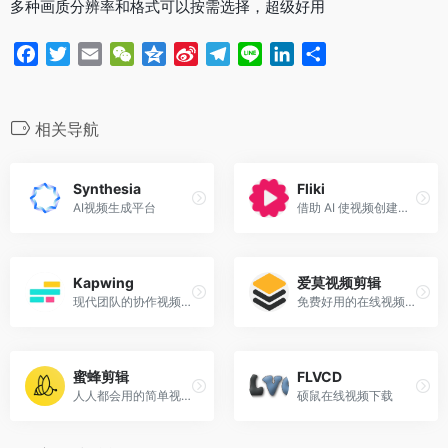
多种画质分辨率和格式可以按需选择，超级好用
o
r
i
a
I
k
b
m
n
F
T
E
W
Q
S
T
L
L
分
o
a
w
m
e
z
i
e
i
i
享
c
i
a
C
o
n
l
n
n
e
t
i
h
n
a
e
e
k
相关导航
b
t
l
a
e
W
g
e
o
e
t
e
r
d
Synthesia
Fliki
o
r
i
a
I
AI视频生成平台
借助 AI 使视频创建变得简单、快速 10 倍
k
b
m
n
o
Kapwing
爱莫视频剪辑
现代团队的协作视频编辑器
免费好用的在线视频剪辑程序
蜜蜂剪辑
FLVCD
人人都会用的简单视频剪辑软件
硕鼠在线视频下载