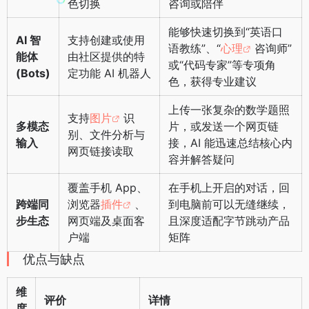
色切换
咨询或陪伴
能够快速切换到“英语口
AI 智
支持创建或使用
语教练”、“
心理
咨询师”
能体
由社区提供的特
或“代码专家”等专项角
(Bots)
定功能 AI 机器人
色，获得专业建议
上传一张复杂的数学题照
支持
图片
识
多模态
片，或发送一个网页链
别、文件分析与
输入
接，AI 能迅速总结核心内
网页链接读取
容并解答疑问
覆盖手机 App、
在手机上开启的对话，回
跨端同
浏览器
插件
、
到电脑前可以无缝继续，
步生态
网页端及桌面客
且深度适配字节跳动产品
户端
矩阵
优点与缺点
维
评价
详情
度