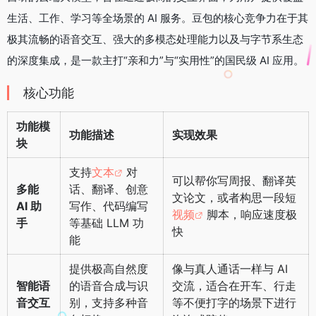
o
r
i
a
I
生活、工作、学习等全场景的 AI 服务。豆包的核心竞争力在于其
k
b
m
n
极其流畅的语音交互、强大的多模态处理能力以及与字节系生态
o
的深度集成，是一款主打“亲和力”与“实用性”的国民级 AI 应用。
核心功能
功能模
功能描述
实现效果
块
支持
文本
对
可以帮你写周报、翻译英
多能
话、翻译、创意
文论文，或者构思一段短
AI 助
写作、代码编写
视频
脚本，响应速度极
手
等基础 LLM 功
快
能
提供极高自然度
像与真人通话一样与 AI
智能语
的语音合成与识
交流，适合在开车、行走
音交互
别，支持多种音
等不便打字的场景下进行