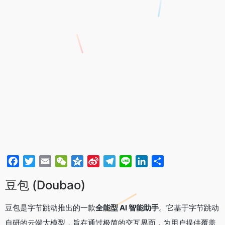
F
T
E
W
Q
S
T
L
L
分
a
w
m
e
z
i
e
i
i
享
豆包 (Doubao)
c
i
a
C
o
n
l
n
n
e
t
i
h
n
a
e
e
k
豆包是字节跳动推出的一款
全能型 AI 智能助手
。它基于字节跳动
b
t
l
a
e
W
g
e
o
e
t
e
r
d
自研的云端大模型，旨在通过极简的交互界面，为用户提供覆盖