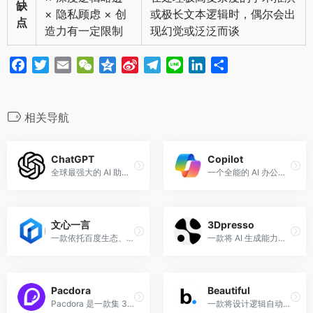
缺
× 隐私顾虑 × 创
或极长文本逻辑时，偶尔会出
点
造力有一定限制
现幻觉或泛泛而谈
F
T
E
W
Q
S
T
L
L
分
a
w
m
e
z
i
e
i
i
享
c
i
a
C
o
n
l
n
n
e
t
i
h
n
a
e
e
k
相关导航
b
t
l
a
e
W
g
e
o
e
t
e
r
d
ChatGPT
Copilot
o
r
i
a
I
全球最强大的 AI 助手，集顶尖模型、插件生态和联网能力于一体，是提升个人与团队效率的首选工具。
一个全能的 AI 办公副驾驶，通过深度集成 Windows 和 Office，将 AI 能力直接转化为文档、表格和演示文稿的生产力。
k
b
m
n
o
文心一言
3Dpresso
一款依托百度生态、深谙中文语境的全能 AI 助手，是处理中文公文、实时搜索和企业级应用的强大工具。
一款将 AI 生成能力引入 3D 建模的创新工具，支持文字/图片一键转 3D，让 3D 资产的创建从“手动雕琢”进化为“智能生成”。
Pacdora
Beautiful
Pacdora 是一款集 3D 模版、在线设计与实时渲染于一体的包装设计工具，让设计师无需建模即可快速创建专业级包装效果图。
一款将设计逻辑自动化的智能 PPT 工具，让非专业人士也能通过 AI 快速制作出极具设计感的演示文稿。