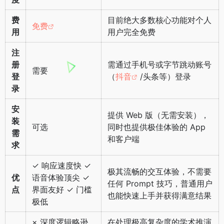
费
目前绝大多数核心功能对个人
免费
用
用户完全免费
注
册
需通过手机号或字节跳动账号
需要
登
（
抖音
/头条等）登录
录
安
提供 Web 版（无需安装），
装
可选
同时也提供极佳体验的 App
需
和客户端
求
✓ 响应速度快 ✓
极其流畅的交互体验，不需要
优
语音体验顶尖 ✓
任何 Prompt 技巧，普通用户
点
界面友好 ✓ 门槛
也能快速上手并获得满意结果
极低
× 深度逻辑略逊
在处理极高复杂度的学术推演