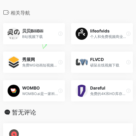
k
b
m
n
c
i
a
C
o
n
l
n
n
o
e
t
i
h
n
a
e
e
k
相关导航
b
t
l
a
e
W
g
e
o
e
t
e
r
d
贝贝BiliBili
lifeofvids
o
r
i
a
I
B站视频下载
个人和免费视频商业用途
k
b
m
n
o
秀展网
FLVCD
免费MG动画短视频在线制作
硕鼠在线视频下载
WOMBO
Dareful
WOMBO.ai是一家科技初创公司，专注于通过以消费者为中心的人工智能体验来提供快乐。
免费的4K和HD库存视频片段
暂无评论