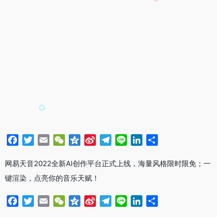
F
T
E
W
Q
S
T
L
L
分
a
w
m
e
z
i
e
i
i
享
c
i
a
C
o
n
l
n
n
网易天音2022全新AI创作平台正式上线，海量风格限时限免；一
e
t
i
h
n
a
e
e
k
键渲染，点亮你的音乐天赋！
b
t
l
a
e
W
g
e
o
e
t
e
r
d
F
T
E
W
Q
S
T
L
L
分
o
r
i
a
I
a
w
m
e
z
i
e
i
i
享