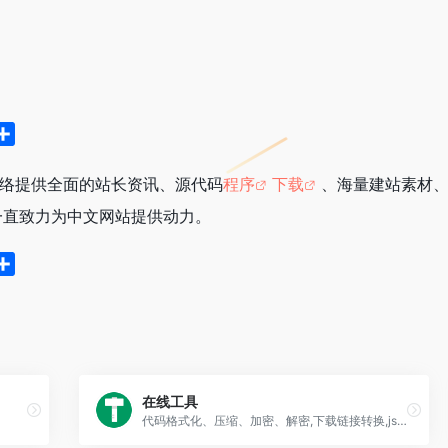
分
享
网络提供全面的站长资讯、源代码
程序
下载
、海量建站素材
一直致力为中文网站提供动力。
分
享
在线工具
代码格式化、压缩、加密、解密,下载链接转换,json格式化,正则测试工具,favicon在线制作,字帖工具,中文简繁体转换,