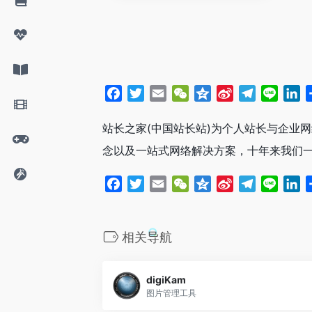
F
T
E
W
Q
S
T
L
L
a
w
m
e
z
i
e
i
i
c
i
a
C
o
n
l
n
n
站长之家(中国站长站)为个人站长与企业
e
t
i
h
n
a
e
e
k
念以及一站式网络解决方案，十年来我们
b
t
l
a
e
W
g
e
o
e
t
e
r
d
F
T
E
W
Q
S
T
L
L
o
r
i
a
I
a
w
m
e
z
i
e
i
i
k
b
m
n
c
i
a
C
o
n
l
n
n
o
e
t
i
h
n
a
e
e
k
相关导航
b
t
l
a
e
W
g
e
o
e
t
e
r
d
digiKam
o
r
i
a
I
图片管理工具
k
b
m
n