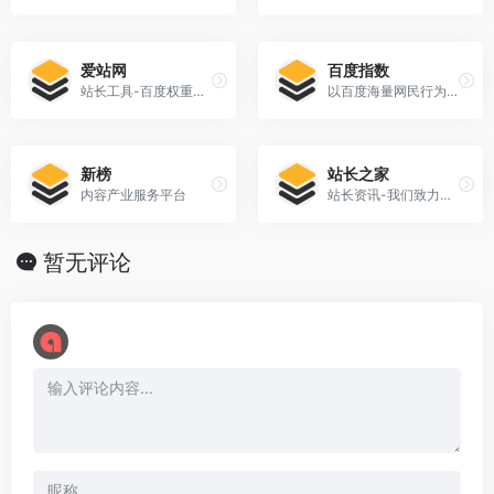
爱站网
百度指数
站长工具-百度权重排名查询-站长seo查询
以百度海量网民行为数据为基础的数据分享平台
新榜
站长之家
内容产业服务平台
站长资讯-我们致力于为中文网站提供动力！
暂无评论