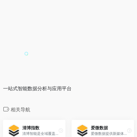
一站式智能数据分析与应用平台
相关导航
清博指数
爱微数据
清博智能是全域覆盖的新媒体大数据平台
爱微数据提供新媒体数据监测和运营工具