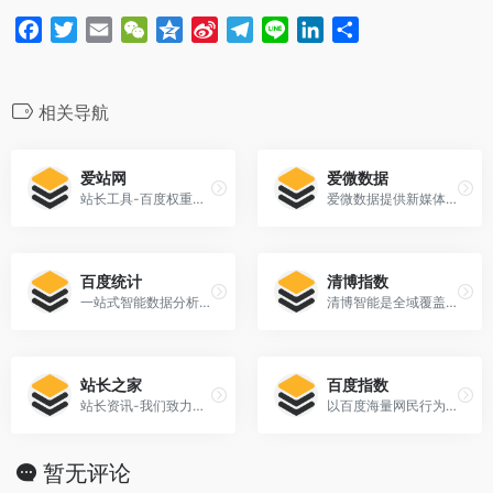
k
b
m
n
F
T
E
W
Q
S
T
L
L
分
o
a
w
m
e
z
i
e
i
i
享
c
i
a
C
o
n
l
n
n
e
t
i
h
n
a
e
e
k
相关导航
b
t
l
a
e
W
g
e
o
e
t
e
r
d
爱站网
爱微数据
o
r
i
a
I
站长工具-百度权重排名查询-站长seo查询
爱微数据提供新媒体数据监测和运营工具
k
b
m
n
o
百度统计
清博指数
一站式智能数据分析与应用平台
清博智能是全域覆盖的新媒体大数据平台
站长之家
百度指数
站长资讯-我们致力于为中文网站提供动力！
以百度海量网民行为数据为基础的数据分享平台
暂无评论