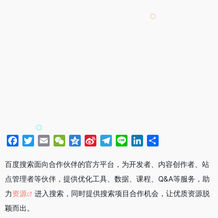
F
T
E
W
Q
S
T
L
L
分
a
w
m
e
z
i
e
i
i
享
c
i
a
C
o
n
l
n
n
百度搜索面向合作伙伴的官方平台，为开发者、内容创作者、站
e
t
i
h
n
a
e
e
k
点管理者等伙伴，提供优化工具、数据、课程、Q&A等服务，助
b
t
l
a
e
W
g
e
力
资源
进入搜索，同时提供搜索项目合作机会，让优质资源脱
o
e
t
e
r
d
颖而出。
o
r
i
a
I