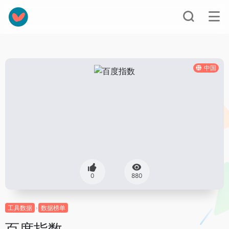
中国
0
880
工具数据
数据榜单
百度指数