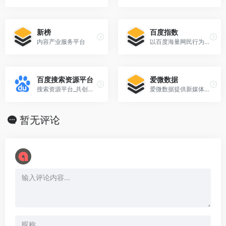
新榜
百度指数
内容产业服务平台
以百度海量网民行为数据为基础的数据分享平台
百度搜索资源平台
爱微数据
搜索资源平台_共创共享鲜活搜索
爱微数据提供新媒体数据监测和运营工具
暂无评论