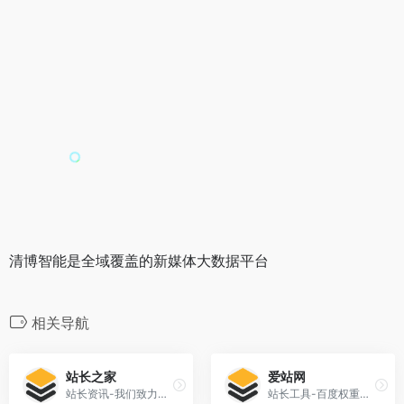
清博智能是全域覆盖的新媒体大数据平台
相关导航
站长之家
爱站网
站长资讯-我们致力于为中文网站提供动力！
站长工具-百度权重排名查询-站长seo查询