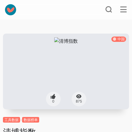
中国
0
875
工具数据
数据榜单
清博指数