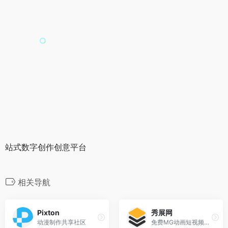
站式数字创作创意平台
相关导航
Pixton
秀展网
动漫制作共享社区
免费MG动画短视频在线制作